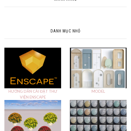
DANH MỤC NHỎ
HƯỚNG DẪN CÀI ĐẶT THƯ
MODEL
VIỆN ENSCAPE