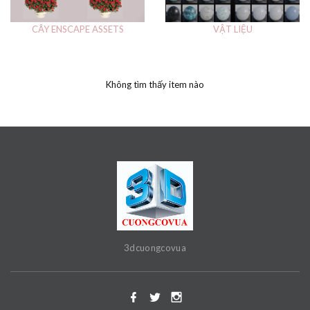
CÂY ENSCAPE ASSETS
VẬT LIỆU
Không tìm thấy item nào
3dcuongcovua