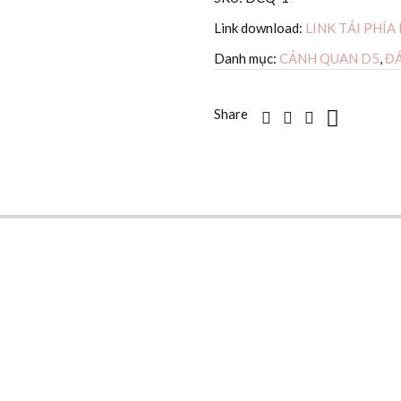
Link download:
LINK TẢI PHÍA
Danh mục:
CẢNH QUAN D5
,
ĐÁ
Share