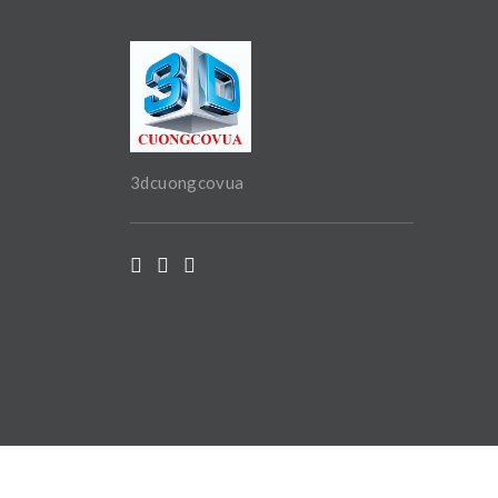
3dcuongcovua