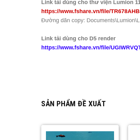
Link tải dùng cho thư viện Lumion 1
https://www.fshare.vn/file/TR678AH
Đường dãn copy: Documents\Lumion\Li
Link tải dùng cho D5 render
https://www.fshare.vn/file/UGIWRV
SẢN PHẨM ĐỀ XUẤT