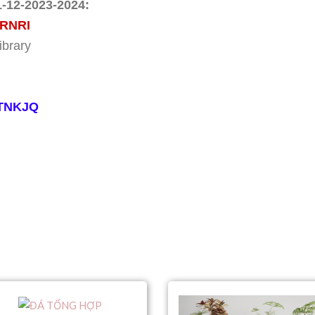
1-12-2023-2024:
BRNRI
brary
QTNKJQ