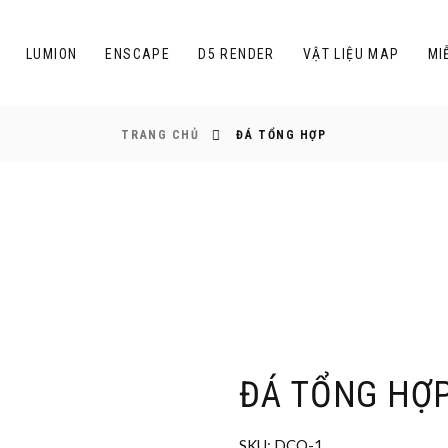
LUMION
ENSCAPE
D5 RENDER
VẬT LIỆU MAP
MI
TRANG CHỦ
ĐÁ TỔNG HỢP
ĐÁ TỔNG HỢ
SKU:
DCQ-1