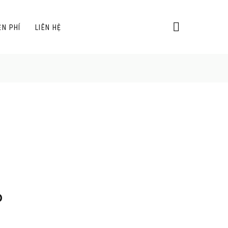
ỄN PHÍ
LIÊN HỆ
P