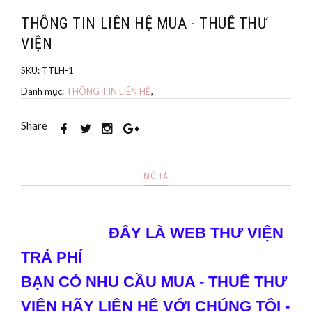
THÔNG TIN LIÊN HỆ MUA - THUÊ THƯ
VIỆN
SKU:
TTLH-1
Danh mục:
THÔNG TIN LIÊN HỆ
,
Share
MÔ TẢ
ĐÂY LÀ WEB THƯ VIỆN
TRẢ PHÍ
BẠN CÓ NHU CẦU MUA - THUÊ THƯ
VIỆN HÃY LIÊN HỆ VỚI CHÚNG TÔI -