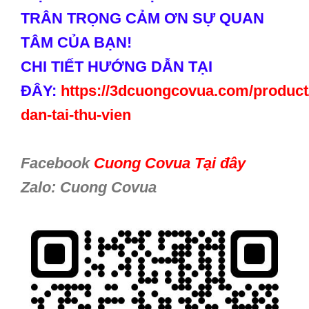
TRÂN TRỌNG CẢM ƠN SỰ QUAN
TÂM CỦA BẠN!
CHI TIẾT HƯỚNG DẪN TẠI
ĐÂY:
https://3dcuongcovua.com/product
dan-tai-thu-vien
Facebook
Cuong Covua Tại đây
Zalo: Cuong Covua